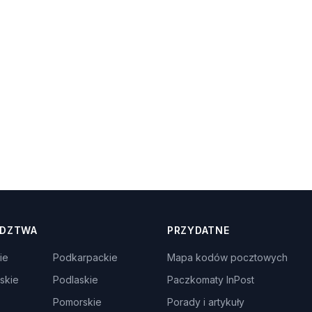
DZTWA
PRZYDATNE
ie
Podkarpackie
Mapa kodów pocztowych
skie
Podlaskie
Paczkomaty InPost
Pomorskie
Porady i artykuły