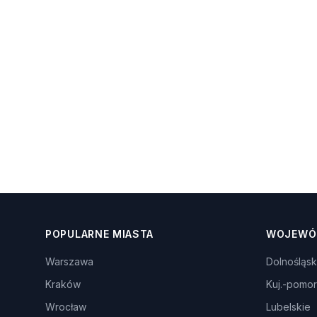
POPULARNE MIASTA
WOJEWÓ
Warszawa
Dolnośląsk
Kraków
Kuj.-pomor
Wrocław
Lubelskie