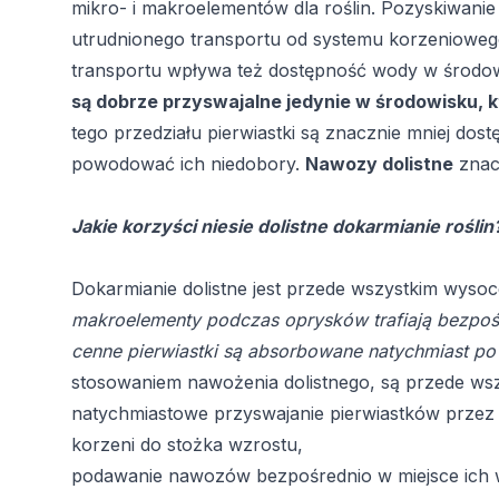
mikro- i makroelementów dla roślin. Pozyskiwanie
utrudnionego transportu od systemu korzeniowego
transportu wpływa też dostępność wody w środo
są dobrze przyswajalne jedynie w środowisku, 
tego przedziału pierwiastki są znacznie mniej d
powodować ich niedobory.
Nawozy dolistne
znacz
Jakie korzyści niesie dolistne dokarmianie rośl
Dokarmianie dolistne jest przede wszystkim wysoc
makroelementy podczas oprysków trafiają bezpośre
cenne pierwiastki są absorbowane natychmiast po 
stosowaniem
nawożenia dolistnego
, są przede ws
natychmiastowe przyswajanie pierwiastków przez r
korzeni do stożka wzrostu,
podawanie nawozów bezpośrednio w miejsce ich 