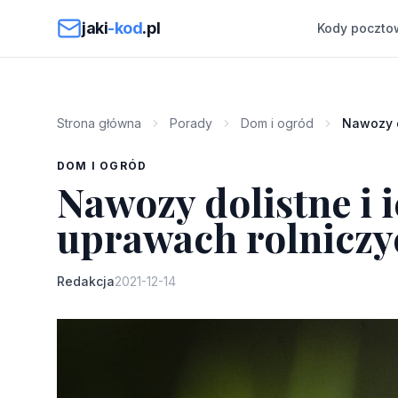
Przejdź do treści
jaki
-kod
.pl
Kody poczto
Strona główna
Porady
Dom i ogród
Nawozy d
DOM I OGRÓD
Nawozy dolistne i 
uprawach rolniczy
Redakcja
2021-12-14