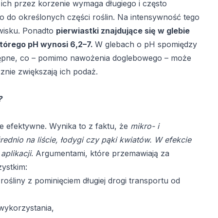
 ich przez korzenie wymaga długiego i często
 do określonych części roślin. Na intensywność tego
wisku. Ponadto
pierwiastki znajdujące się w glebie
którego pH wynosi 6,2–7.
W glebach o pH spomiędzy
ostępne, co – pomimo nawożenia doglebowego – może
nie zwiększają ich podaż.
in?
e efektywne. Wynika to z faktu, że
mikro- i
dnio na liście, łodygi czy pąki kwiatów. W efekcie
aplikacji
. Argumentami, które przemawiają za
zystkim:
ośliny z pominięciem długiej drogi transportu od
wykorzystania,