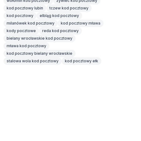
wołomin kod pocztowy
żywiec kod pocztowy
kod pocztowy lubin
tczew kod pocztowy
kod pocztowy
elbląg kod pocztowy
milanówek kod pocztowy
kod pocztowy mława
kody pocztowe
reda kod pocztowy
bielany wrocławskie kod pocztowy
mława kod pocztowy
kod pocztowy bielany wrocławskie
stalowa wola kod pocztowy
kod pocztowy ełk