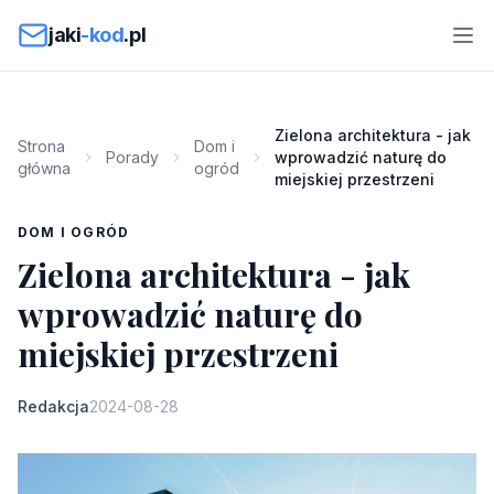
Przejdź do treści
jaki
-kod
.pl
Zielona architektura - jak
Strona
Dom i
Porady
wprowadzić naturę do
główna
ogród
miejskiej przestrzeni
DOM I OGRÓD
Zielona architektura - jak
wprowadzić naturę do
miejskiej przestrzeni
Redakcja
2024-08-28