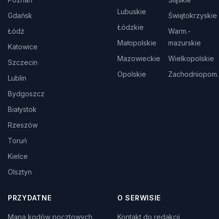
Lubuskie
Gdańsk
Świętokrzyskie
Łódzkie
Łódź
Warm.-
Małopolskie
mazurskie
Katowice
Mazowieckie
Wielkopolskie
Szczecin
Opolskie
Zachodniopom.
Lublin
Bydgoszcz
Białystok
Rzeszów
Toruń
Kielce
Olsztyn
PRZYDATNE
O SERWISIE
Mapa kodów pocztowych
Kontakt do redakcji