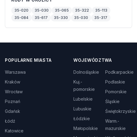
35-020
35-030
35-065
35-322
35-113
35-084
35-617
35-330
35-030
35-317
POPULARNE MIASTA
WOJEWÓDZTWA
Warszawa
Dolnośląskie
Podkarpackie
Kraków
Kuj.-
Podlaskie
pomorskie
Wrocław
Pomorskie
Lubelskie
Poznań
Śląskie
Lubuskie
Gdańsk
Świętokrzyskie
Łódzkie
Łódź
Warm.-
Małopolskie
mazurskie
Katowice