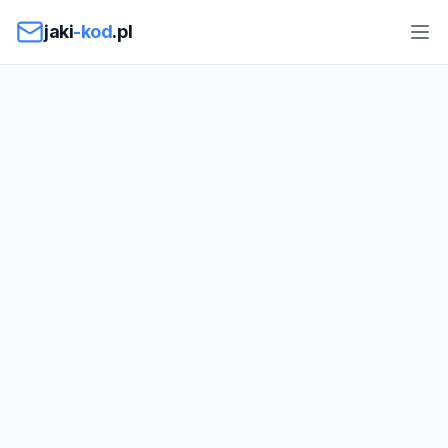
Przejdź do treści
jaki
-kod
.pl