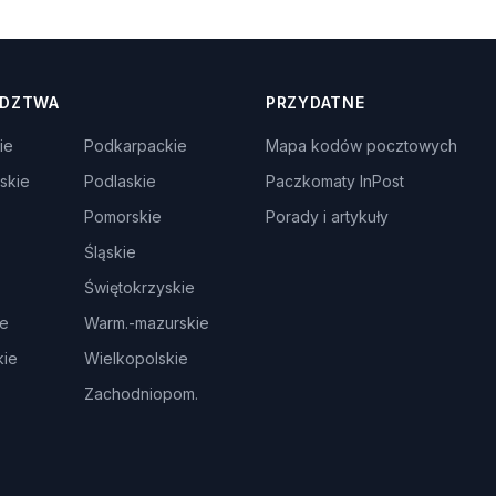
DZTWA
PRZYDATNE
ie
Podkarpackie
Mapa kodów pocztowych
skie
Podlaskie
Paczkomaty InPost
Pomorskie
Porady i artykuły
Śląskie
Świętokrzyskie
ie
Warm.-mazurskie
ie
Wielkopolskie
Zachodniopom.