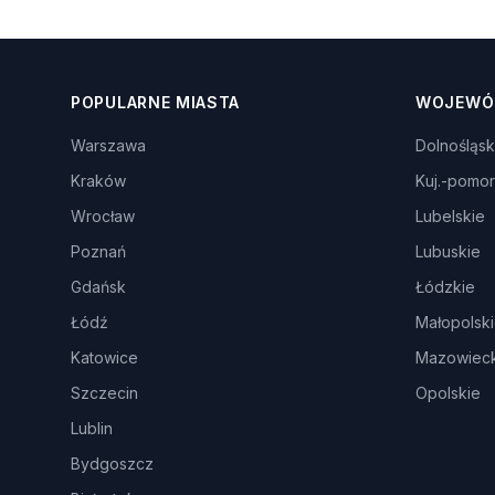
POPULARNE MIASTA
WOJEWÓ
Warszawa
Dolnośląsk
Kraków
Kuj.-pomor
Wrocław
Lubelskie
Poznań
Lubuskie
Gdańsk
Łódzkie
Łódź
Małopolsk
Katowice
Mazowieck
Szczecin
Opolskie
Lublin
Bydgoszcz