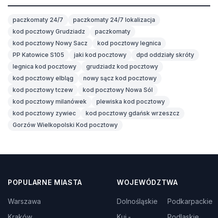
paczkomaty 24/7
paczkomaty 24/7 lokalizacja
kod pocztowy Grudziadz
paczkomaty
kod pocztowy Nowy Sacz
kod pocztowy legnica
PP Katowice S105
jaki kod pocztowy
dpd oddziały skróty
legnica kod pocztowy
grudziadz kod pocztowy
kod pocztowy elbląg
nowy sącz kod pocztowy
kod pocztowy tczew
kod pocztowy Nowa Sól
kod pocztowy milanówek
plewiska kod pocztowy
kod pocztowy zywiec
kod pocztowy gdańsk wrzeszcz
Gorzów Wielkopolski Kod pocztowy
POPULARNE MIASTA
WOJEWÓDZTWA
Warszawa
Dolnośląskie
Podkarpackie
Kraków
Kuj.-
Podlaskie