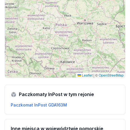
Leaflet
|
©
OpenStreetMap
Paczkomaty InPost w tym rejonie
Paczkomat InPost GDA163M
Inne miejsca w województwie pomorskie