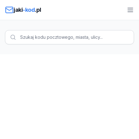
Przejdź do treści
jaki
-kod
.pl