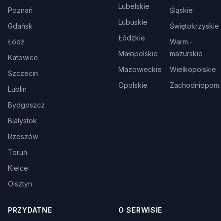
Lubelskie
Poznań
Śląskie
Lubuskie
Gdańsk
Świętokrzyskie
Łódzkie
Łódź
Warm.-
Małopolskie
mazurskie
Katowice
Mazowieckie
Wielkopolskie
Szczecin
Opolskie
Zachodniopom.
Lublin
Bydgoszcz
Białystok
Rzeszów
Toruń
Kielce
Olsztyn
PRZYDATNE
O SERWISIE