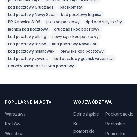
kod pocztowy Grudziadz
paczkomaty
kod pocztowy Nowy Sacz
kod pocztowy legnica
PP Katowice S105
jaki kod pocztowy
dpd oddziały skróty
legnica kod pocztowy
grudziadz kod pocztowy
kod pocztowy elbląg
nowy sącz kod pocztowy
kod pocztowy tczew
kod pocztowy Nowa Sól
kod pocztowy milanówek
plewiska kod pocztowy
kod pocztowy zywiec
kod pocztowy gdańsk wrzeszcz
Gorzów Wielkopolski Kod pocztowy
POPULARNE MIASTA
WOJEWÓDZTWA
Warszawa
Dolnośląskie
Podkarpackie
Kraków
Kuj.-
Podlaskie
pomorskie
Wrocław
Pomorskie