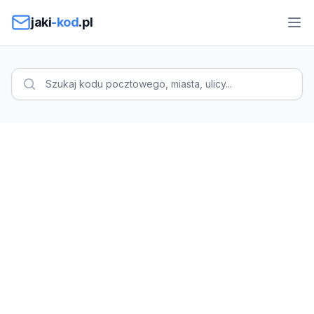
Przejdź do treści
jaki
-kod
.pl