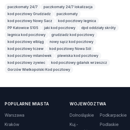
paczkomaty 24/7
paczkomaty 24/7 lokalizacja
kod pocztowy Grudziadz
paczkomaty
kod pocztowy Nowy Sacz
kod pocztowy legnica
PP Katowice S105
jaki kod pocztowy
dpd oddziały skróty
legnica kod pocztowy
grudziadz kod pocztowy
kod pocztowy elbląg
nowy sącz kod pocztowy
kod pocztowy tczew
kod pocztowy Nowa Sól
kod pocztowy milanówek
plewiska kod pocztowy
kod pocztowy zywiec
kod pocztowy gdańsk wrzeszcz
Gorzów Wielkopolski Kod pocztowy
POPULARNE MIASTA
WOJEWÓDZTWA
Warszawa
Dolnośląskie
Podkarpackie
Kraków
Kuj.-
Podlaskie