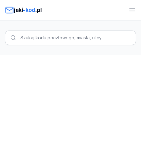
Przejdź do treści
jaki
-kod
.pl