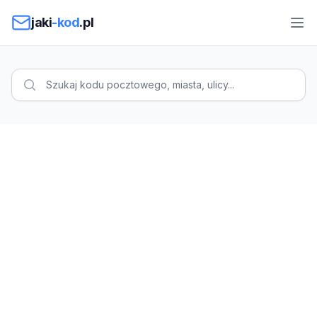
Przejdź do treści
jaki
-kod
.pl