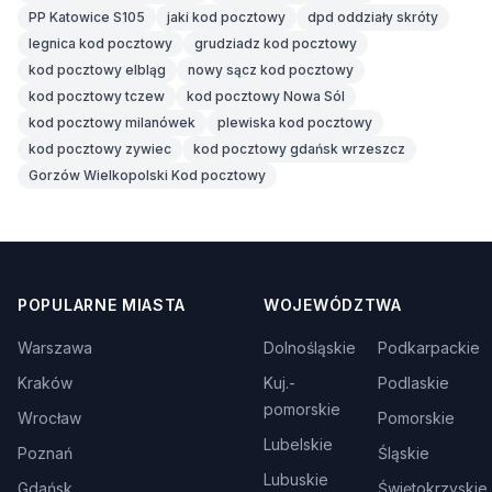
PP Katowice S105
jaki kod pocztowy
dpd oddziały skróty
legnica kod pocztowy
grudziadz kod pocztowy
kod pocztowy elbląg
nowy sącz kod pocztowy
kod pocztowy tczew
kod pocztowy Nowa Sól
kod pocztowy milanówek
plewiska kod pocztowy
kod pocztowy zywiec
kod pocztowy gdańsk wrzeszcz
Gorzów Wielkopolski Kod pocztowy
POPULARNE MIASTA
WOJEWÓDZTWA
Warszawa
Dolnośląskie
Podkarpackie
Kraków
Kuj.-
Podlaskie
pomorskie
Wrocław
Pomorskie
Lubelskie
Poznań
Śląskie
Lubuskie
Gdańsk
Świętokrzyskie