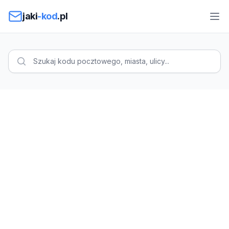
Przejdź do treści
jaki
-kod
.pl