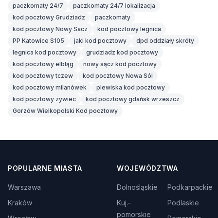
paczkomaty 24/7
paczkomaty 24/7 lokalizacja
kod pocztowy Grudziadz
paczkomaty
kod pocztowy Nowy Sacz
kod pocztowy legnica
PP Katowice S105
jaki kod pocztowy
dpd oddziały skróty
legnica kod pocztowy
grudziadz kod pocztowy
kod pocztowy elbląg
nowy sącz kod pocztowy
kod pocztowy tczew
kod pocztowy Nowa Sól
kod pocztowy milanówek
plewiska kod pocztowy
kod pocztowy zywiec
kod pocztowy gdańsk wrzeszcz
Gorzów Wielkopolski Kod pocztowy
POPULARNE MIASTA
WOJEWÓDZTWA
Warszawa
Dolnośląskie
Podkarpackie
Kraków
Kuj.-
Podlaskie
pomorskie