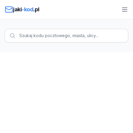
Przejdź do treści
jaki
-kod
.pl