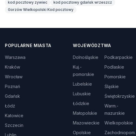
kod pocztowy zywiec
kod pocztowy gdańsk wrzeszcz
Gorzów Wielkopolski Kod pocztowy
POPULARNE MIASTA
WOJEWÓDZTWA
Warszawa
Dolnośląskie
Podkarpackie
Kraków
Kuj.-
Podlaskie
pomorskie
Wrocław
Pomorskie
Lubelskie
Poznań
Śląskie
Lubuskie
Gdańsk
Świętokrzyskie
Łódzkie
Łódź
Warm.-
Małopolskie
mazurskie
Katowice
Mazowieckie
Wielkopolskie
Szczecin
Opolskie
Zachodniopom.
Lublin