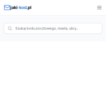
Przejdź do treści
jaki
-kod
.pl