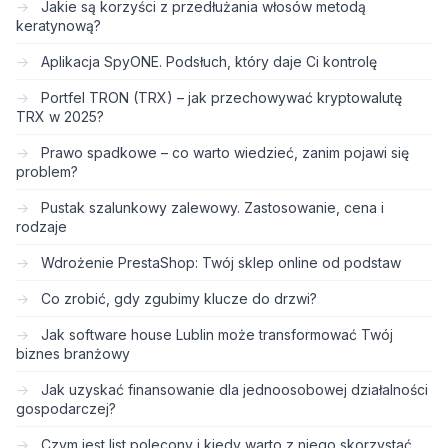
Jakie są korzyści z przedłużania włosów metodą
keratynową?
Aplikacja SpyONE. Podsłuch, który daje Ci kontrolę
Portfel TRON (TRX) – jak przechowywać kryptowalutę
TRX w 2025?
Prawo spadkowe – co warto wiedzieć, zanim pojawi się
problem?
Pustak szalunkowy zalewowy. Zastosowanie, cena i
rodzaje
Wdrożenie PrestaShop: Twój sklep online od podstaw
Co zrobić, gdy zgubimy klucze do drzwi?
Jak software house Lublin może transformować Twój
biznes branżowy
Jak uzyskać finansowanie dla jednoosobowej działalności
gospodarczej?
Czym jest list polecony i kiedy warto z niego skorzystać