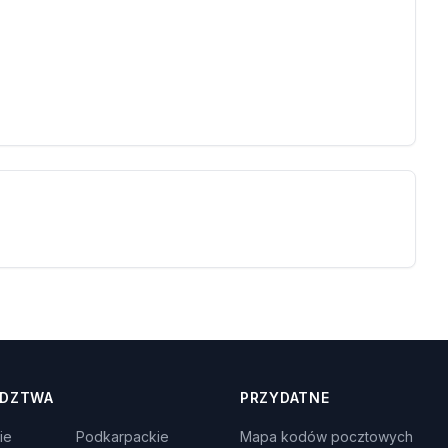
DZTWA
PRZYDATNE
ie
Podkarpackie
Mapa kodów pocztowych