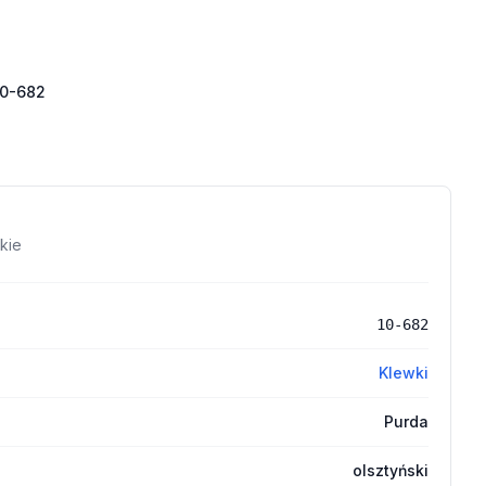
10-682
kie
10-682
Klewki
Purda
olsztyński