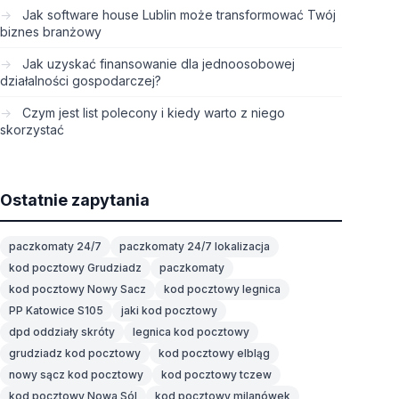
Jak software house Lublin może transformować Twój
biznes branżowy
Jak uzyskać finansowanie dla jednoosobowej
działalności gospodarczej?
Czym jest list polecony i kiedy warto z niego
skorzystać
Ostatnie zapytania
paczkomaty 24/7
paczkomaty 24/7 lokalizacja
kod pocztowy Grudziadz
paczkomaty
kod pocztowy Nowy Sacz
kod pocztowy legnica
PP Katowice S105
jaki kod pocztowy
dpd oddziały skróty
legnica kod pocztowy
grudziadz kod pocztowy
kod pocztowy elbląg
nowy sącz kod pocztowy
kod pocztowy tczew
kod pocztowy Nowa Sól
kod pocztowy milanówek