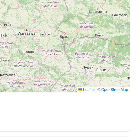
Leaflet
|
©
OpenStreetMap