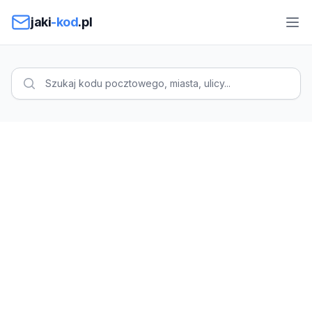
Przejdź do treści
jaki
-kod
.pl