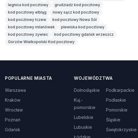
legnica kod pocztowy
grudziadz kod pocztowy
kod pocztowy elbląg
nowy sącz kod pocztowy
kod pocztowy tczew
kod pocztowy Nowa Sól
kod pocztowy milanówek
plewiska kod pocztowy
kod pocztowy zywiec
kod pocztowy gdańsk wrzeszcz
Gorzów Wielkopolski Kod pocztowy
POPULARNE MIASTA
WOJEWÓDZTWA
Warszawa
Dolnośląskie
Podkarpackie
Kraków
Kuj.-
Podlaskie
pomorskie
Wrocław
Pomorskie
Lubelskie
Poznań
Śląskie
Lubuskie
Gdańsk
Świętokrzyskie
Łódzkie