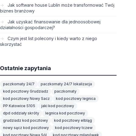
Jak software house Lublin może transformować Twój
biznes branżowy
Jak uzyskać finansowanie dla jednoosobowej
działalności gospodarczej?
Czym jest list polecony i kiedy warto z niego
skorzystać
Ostatnie zapytania
paczkomaty 24/7
paczkomaty 24/7 lokalizacja
kod pocztowy Grudziadz
paczkomaty
kod pocztowy Nowy Sacz
kod pocztowy legnica
PP Katowice S105
jaki kod pocztowy
dpd oddziały skróty
legnica kod pocztowy
grudziadz kod pocztowy
kod pocztowy elbląg
nowy sącz kod pocztowy
kod pocztowy tczew
kod pocztowy Nowa Sól
kod pocztowy milanówek