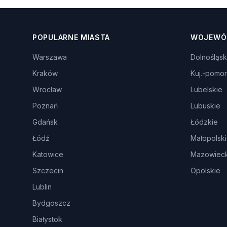
POPULARNE MIASTA
WOJEWÓ
Warszawa
Dolnośląsk
Kraków
Kuj.-pomor
Wrocław
Lubelskie
Poznań
Lubuskie
Gdańsk
Łódzkie
Łódź
Małopolsk
Katowice
Mazowieck
Szczecin
Opolskie
Lublin
Bydgoszcz
Białystok