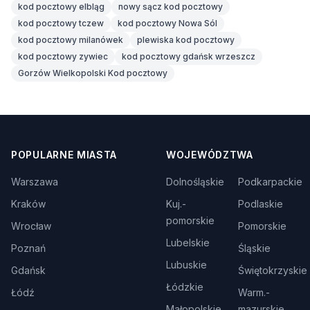
kod pocztowy elbląg
nowy sącz kod pocztowy
kod pocztowy tczew
kod pocztowy Nowa Sól
kod pocztowy milanówek
plewiska kod pocztowy
kod pocztowy zywiec
kod pocztowy gdańsk wrzeszcz
Gorzów Wielkopolski Kod pocztowy
POPULARNE MIASTA
WOJEWÓDZTWA
Warszawa
Dolnośląskie
Podkarpackie
Kraków
Kuj.-
Podlaskie
pomorskie
Wrocław
Pomorskie
Lubelskie
Poznań
Śląskie
Lubuskie
Gdańsk
Świętokrzyskie
Łódzkie
Łódź
Warm.-
Małopolskie
mazurskie