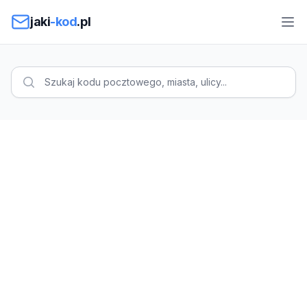
Przejdź do treści
jaki
-kod
.pl