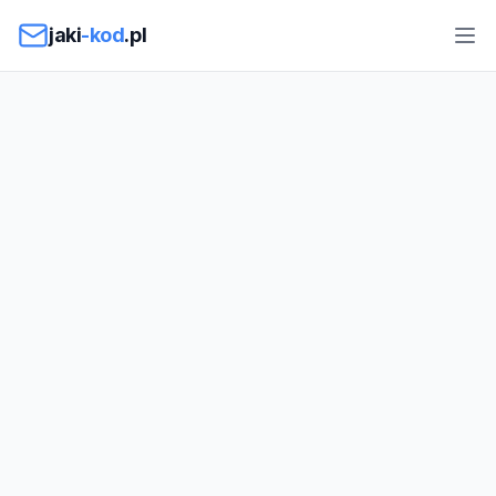
Przejdź do treści
jaki
-kod
.pl