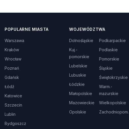
POPULARNE MIASTA
WOJEWÓDZTWA
Warszawa
Dolnośląskie
Podkarpackie
Kraków
Kuj.-
Podlaskie
pomorskie
Wrocław
Pomorskie
Lubelskie
Poznań
Śląskie
Lubuskie
Gdańsk
Świętokrzyskie
Łódzkie
Łódź
Warm.-
Małopolskie
mazurskie
Katowice
Mazowieckie
Wielkopolskie
Szczecin
Opolskie
Zachodniopom.
Lublin
Bydgoszcz