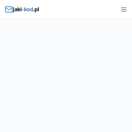
Przejdź do treści
jaki
-kod
.pl