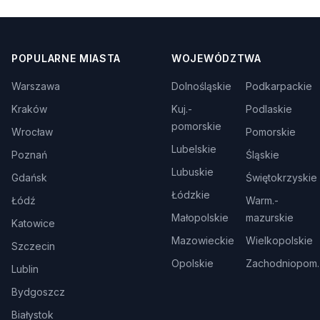
POPULARNE MIASTA
WOJEWÓDZTWA
Warszawa
Dolnośląskie
Podkarpackie
Kraków
Kuj.-
Podlaskie
pomorskie
Wrocław
Pomorskie
Lubelskie
Poznań
Śląskie
Lubuskie
Gdańsk
Świętokrzyskie
Łódzkie
Łódź
Warm.-
Małopolskie
mazurskie
Katowice
Mazowieckie
Wielkopolskie
Szczecin
Opolskie
Zachodniopom.
Lublin
Bydgoszcz
Białystok