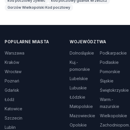
kod pocztowy zywiec
kod pocztowy gdańsk wrzeszcz
Gorzów Wielkopolski Kod pocztowy
POPULARNE MIASTA
WOJEWÓDZTWA
Warszawa
Dolnośląskie
Podkarpackie
Kraków
Kuj.-
Podlaskie
pomorskie
Wrocław
Pomorskie
Lubelskie
Poznań
Śląskie
Lubuskie
Gdańsk
Świętokrzyskie
Łódzkie
Łódź
Warm.-
Małopolskie
mazurskie
Katowice
Mazowieckie
Wielkopolskie
Szczecin
Opolskie
Zachodniopom.
Lublin