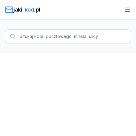
Przejdź do treści
jaki
-kod
.pl