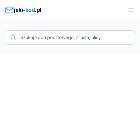
Przejdź do treści
jaki
-kod
.pl