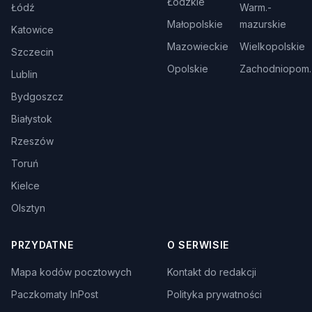
Łódzkie
Łódź
Warm.-
Małopolskie
mazurskie
Katowice
Mazowieckie
Wielkopolskie
Szczecin
Opolskie
Zachodniopom.
Lublin
Bydgoszcz
Białystok
Rzeszów
Toruń
Kielce
Olsztyn
PRZYDATNE
O SERWISIE
Mapa kodów pocztowych
Kontakt do redakcji
Paczkomaty InPost
Polityka prywatności