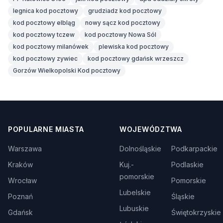
legnica kod pocztowy
grudziadz kod pocztowy
kod pocztowy elbląg
nowy sącz kod pocztowy
kod pocztowy tczew
kod pocztowy Nowa Sól
kod pocztowy milanówek
plewiska kod pocztowy
kod pocztowy zywiec
kod pocztowy gdańsk wrzeszcz
Gorzów Wielkopolski Kod pocztowy
POPULARNE MIASTA
WOJEWÓDZTWA
Warszawa
Dolnośląskie
Podkarpackie
Kraków
Kuj.-
Podlaskie
pomorskie
Wrocław
Pomorskie
Lubelskie
Poznań
Śląskie
Lubuskie
Gdańsk
Świętokrzyskie