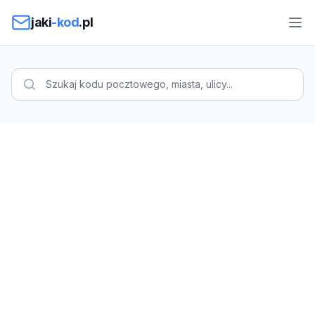
Przejdź do treści
jaki
-kod
.pl