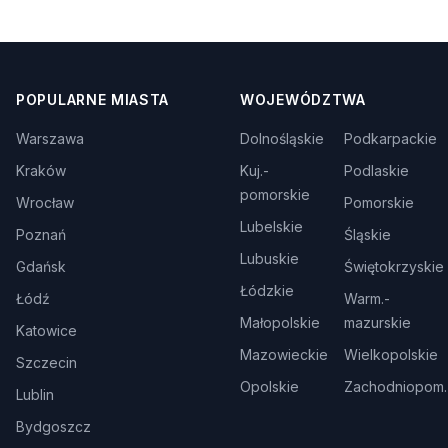
POPULARNE MIASTA
WOJEWÓDZTWA
Warszawa
Dolnośląskie
Podkarpackie
Kraków
Kuj.-
Podlaskie
pomorskie
Wrocław
Pomorskie
Lubelskie
Poznań
Śląskie
Lubuskie
Gdańsk
Świętokrzyskie
Łódzkie
Łódź
Warm.-
Małopolskie
mazurskie
Katowice
Mazowieckie
Wielkopolskie
Szczecin
Opolskie
Zachodniopom.
Lublin
Bydgoszcz