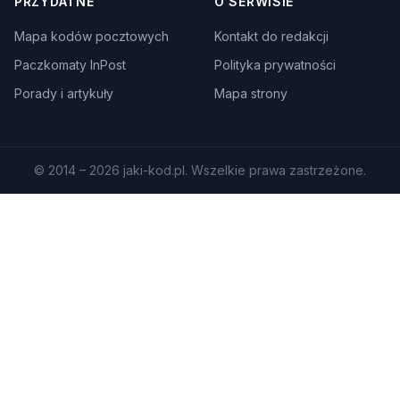
PRZYDATNE
O SERWISIE
Mapa kodów pocztowych
Kontakt do redakcji
Paczkomaty InPost
Polityka prywatności
Porady i artykuły
Mapa strony
© 2014 – 2026 jaki-kod.pl. Wszelkie prawa zastrzeżone.