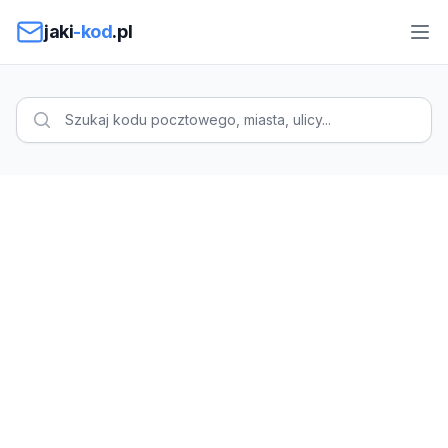
Przejdź do treści
jaki
-kod
.pl