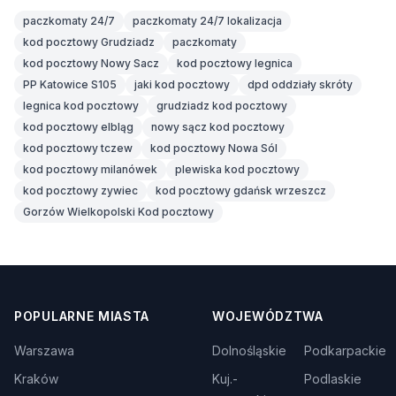
paczkomaty 24/7
paczkomaty 24/7 lokalizacja
kod pocztowy Grudziadz
paczkomaty
kod pocztowy Nowy Sacz
kod pocztowy legnica
PP Katowice S105
jaki kod pocztowy
dpd oddziały skróty
legnica kod pocztowy
grudziadz kod pocztowy
kod pocztowy elbląg
nowy sącz kod pocztowy
kod pocztowy tczew
kod pocztowy Nowa Sól
kod pocztowy milanówek
plewiska kod pocztowy
kod pocztowy zywiec
kod pocztowy gdańsk wrzeszcz
Gorzów Wielkopolski Kod pocztowy
POPULARNE MIASTA
WOJEWÓDZTWA
Warszawa
Dolnośląskie
Podkarpackie
Kraków
Kuj.-
Podlaskie