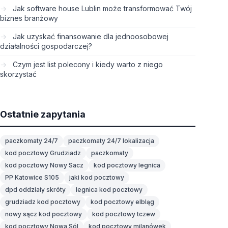
Jak software house Lublin może transformować Twój
biznes branżowy
Jak uzyskać finansowanie dla jednoosobowej
działalności gospodarczej?
Czym jest list polecony i kiedy warto z niego
skorzystać
Ostatnie zapytania
paczkomaty 24/7
paczkomaty 24/7 lokalizacja
kod pocztowy Grudziadz
paczkomaty
kod pocztowy Nowy Sacz
kod pocztowy legnica
PP Katowice S105
jaki kod pocztowy
dpd oddziały skróty
legnica kod pocztowy
grudziadz kod pocztowy
kod pocztowy elbląg
nowy sącz kod pocztowy
kod pocztowy tczew
kod pocztowy Nowa Sól
kod pocztowy milanówek