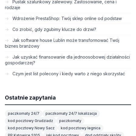
Pustak szalunkowy zalewowy. Zastosowanie, cena i
rodzaje
Wdrożenie PrestaShop: Twój sklep online od podstaw
Co zrobić, gdy zgubimy klucze do drzwi?
Jak software house Lublin może transformować Twój
biznes branżowy
Jak uzyskać finansowanie dla jednoosobowej działalności
gospodarczej?
Czym jest list polecony i kiedy warto z niego skorzystać
Ostatnie zapytania
paczkomaty 24/7
paczkomaty 24/7 lokalizacja
kod pocztowy Grudziadz
paczkomaty
kod pocztowy Nowy Sacz
kod pocztowy legnica
PP Katowice S105
jaki kod pocztowy
dpd oddziały skróty