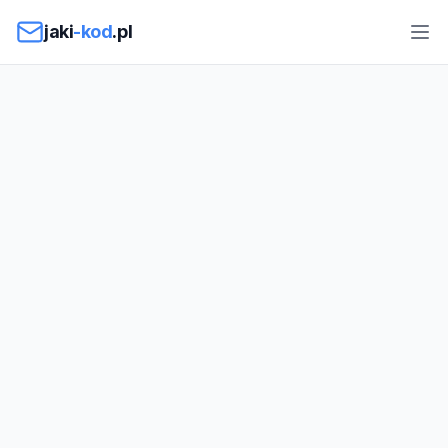
Przejdź do treści
jaki
-kod
.pl