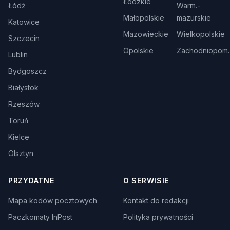
Łódzkie
Łódź
Warm.-
Małopolskie
mazurskie
Katowice
Mazowieckie
Wielkopolskie
Szczecin
Opolskie
Zachodniopom.
Lublin
Bydgoszcz
Białystok
Rzeszów
Toruń
Kielce
Olsztyn
PRZYDATNE
O SERWISIE
Mapa kodów pocztowych
Kontakt do redakcji
Paczkomaty InPost
Polityka prywatności