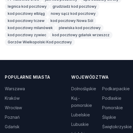
legnica kod pocztowy
grudziadz kod pocztowy
kod pocztowy elbląg
nowy sącz kod pocztowy
kod pocztowy tczew
kod pocztowy Nowa Sól
kod pocztowy milanówek
plewiska kod pocztowy
kod pocztowy zywiec
kod pocztowy gdańsk wrzeszcz
Gorzów Wielkopolski Kod pocztowy
POPULARNE MIASTA
WOJEWÓDZTWA
Warszawa
Dolnośląskie
Podkarpackie
Kraków
Kuj.-
Podlaskie
pomorskie
Wrocław
Pomorskie
Lubelskie
Poznań
Śląskie
Lubuskie
Gdańsk
Świętokrzyskie