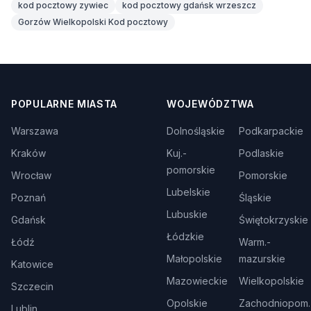
kod pocztowy zywiec
kod pocztowy gdańsk wrzeszcz
Gorzów Wielkopolski Kod pocztowy
POPULARNE MIASTA
WOJEWÓDZTWA
Warszawa
Dolnośląskie
Podkarpackie
Kraków
Kuj.-
Podlaskie
pomorskie
Wrocław
Pomorskie
Lubelskie
Poznań
Śląskie
Lubuskie
Gdańsk
Świętokrzyskie
Łódzkie
Łódź
Warm.-
Małopolskie
mazurskie
Katowice
Mazowieckie
Wielkopolskie
Szczecin
Opolskie
Zachodniopom.
Lublin