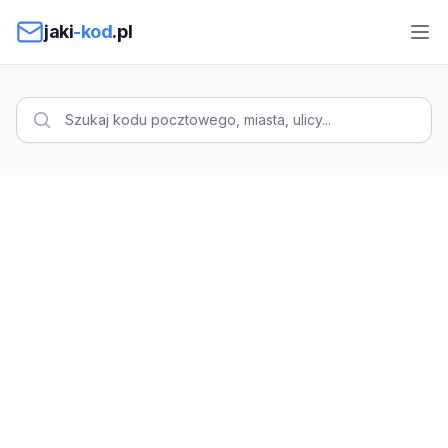
Przejdź do treści
jaki
-kod
.pl