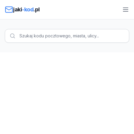
Przejdź do treści
jaki
-kod
.pl