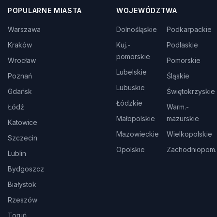
POPULARNE MIASTA
WOJEWÓDZTWA
Warszawa
Dolnośląskie
Podkarpackie
Kraków
Kuj.-
Podlaskie
pomorskie
Wrocław
Pomorskie
Lubelskie
Poznań
Śląskie
Lubuskie
Gdańsk
Świętokrzyskie
Łódzkie
Łódź
Warm.-
Małopolskie
mazurskie
Katowice
Mazowieckie
Wielkopolskie
Szczecin
Opolskie
Zachodniopom.
Lublin
Bydgoszcz
Białystok
Rzeszów
Toruń