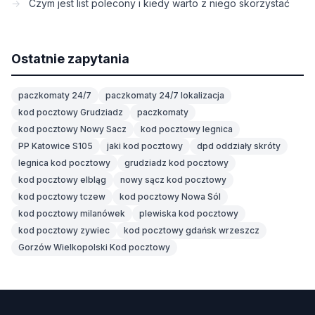
Czym jest list polecony i kiedy warto z niego skorzystać
Ostatnie zapytania
paczkomaty 24/7
paczkomaty 24/7 lokalizacja
kod pocztowy Grudziadz
paczkomaty
kod pocztowy Nowy Sacz
kod pocztowy legnica
PP Katowice S105
jaki kod pocztowy
dpd oddziały skróty
legnica kod pocztowy
grudziadz kod pocztowy
kod pocztowy elbląg
nowy sącz kod pocztowy
kod pocztowy tczew
kod pocztowy Nowa Sól
kod pocztowy milanówek
plewiska kod pocztowy
kod pocztowy zywiec
kod pocztowy gdańsk wrzeszcz
Gorzów Wielkopolski Kod pocztowy