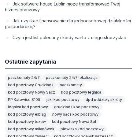
Jak software house Lublin może transformować Twój
biznes branżowy
Jak uzyskać finansowanie dla jednoosobowej działalności
gospodarczej?
Czym jest list polecony i kiedy warto z niego skorzystać
Ostatnie zapytania
paczkomaty 24/7
paczkomaty 24/7 lokalizacja
kod pocztowy Grudziadz
paczkomaty
kod pocztowy Nowy Sacz
kod pocztowy legnica
PP Katowice S105
jaki kod pocztowy
dpd oddziały skróty
legnica kod pocztowy
grudziadz kod pocztowy
kod pocztowy elbląg
nowy sącz kod pocztowy
kod pocztowy tczew
kod pocztowy Nowa Sól
kod pocztowy milanówek
plewiska kod pocztowy
kod pocztowy zywiec
kod pocztowy gdańsk wrzeszcz