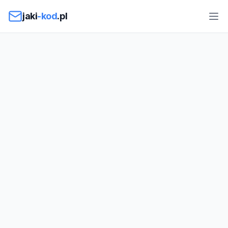
Przejdź do treści
jaki
-kod
.pl