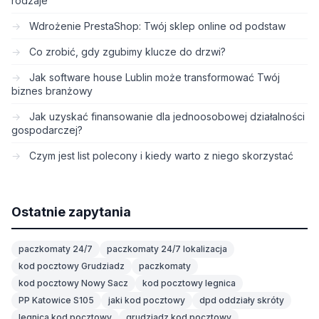
rodzaje
Wdrożenie PrestaShop: Twój sklep online od podstaw
Co zrobić, gdy zgubimy klucze do drzwi?
Jak software house Lublin może transformować Twój
biznes branżowy
Jak uzyskać finansowanie dla jednoosobowej działalności
gospodarczej?
Czym jest list polecony i kiedy warto z niego skorzystać
Ostatnie zapytania
paczkomaty 24/7
paczkomaty 24/7 lokalizacja
kod pocztowy Grudziadz
paczkomaty
kod pocztowy Nowy Sacz
kod pocztowy legnica
PP Katowice S105
jaki kod pocztowy
dpd oddziały skróty
legnica kod pocztowy
grudziadz kod pocztowy