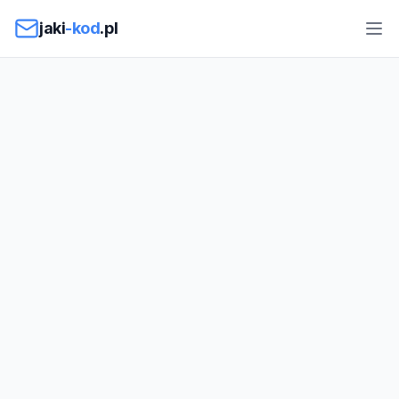
Przejdź do treści
jaki
-kod
.pl