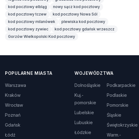
kod pocztowy elbląg
nowy sącz kod pocztowy
kod pocztowy tczew
kod pocztowy Nowa Sól
kod pocztowy milanówek
plewiska kod pocztowy
kod pocztowy zywiec
kod pocztowy gdańsk wrzeszcz
Gorzów Wielkopolski Kod pocztowy
POPULARNE MIASTA
WOJEWÓDZTWA
Warszawa
Dolnośląskie
Podkarpackie
Kraków
Kuj.-
Podlaskie
pomorskie
Wrocław
Pomorskie
Lubelskie
Poznań
Śląskie
Lubuskie
Gdańsk
Świętokrzyskie
Łódzkie
Łódź
Warm.-