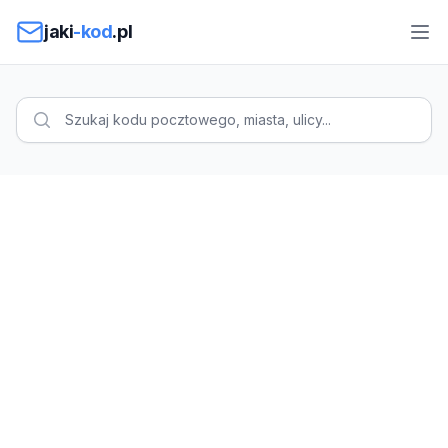
Przejdź do treści
jaki
-kod
.pl