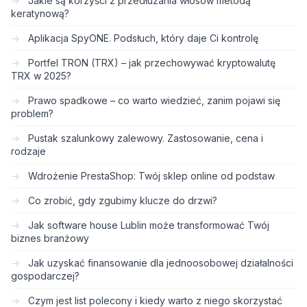
Jakie są korzyści z przedłużania włosów metodą
keratynową?
Aplikacja SpyONE. Podsłuch, który daje Ci kontrolę
Portfel TRON (TRX) – jak przechowywać kryptowalutę
TRX w 2025?
Prawo spadkowe – co warto wiedzieć, zanim pojawi się
problem?
Pustak szalunkowy zalewowy. Zastosowanie, cena i
rodzaje
Wdrożenie PrestaShop: Twój sklep online od podstaw
Co zrobić, gdy zgubimy klucze do drzwi?
Jak software house Lublin może transformować Twój
biznes branżowy
Jak uzyskać finansowanie dla jednoosobowej działalności
gospodarczej?
Czym jest list polecony i kiedy warto z niego skorzystać