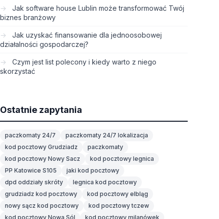
Jak software house Lublin może transformować Twój
biznes branżowy
Jak uzyskać finansowanie dla jednoosobowej
działalności gospodarczej?
Czym jest list polecony i kiedy warto z niego
skorzystać
Ostatnie zapytania
paczkomaty 24/7
paczkomaty 24/7 lokalizacja
kod pocztowy Grudziadz
paczkomaty
kod pocztowy Nowy Sacz
kod pocztowy legnica
PP Katowice S105
jaki kod pocztowy
dpd oddziały skróty
legnica kod pocztowy
grudziadz kod pocztowy
kod pocztowy elbląg
nowy sącz kod pocztowy
kod pocztowy tczew
kod pocztowy Nowa Sól
kod pocztowy milanówek