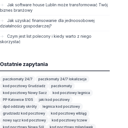
Jak software house Lublin może transformować Twój
biznes branżowy
Jak uzyskać finansowanie dla jednoosobowej
działalności gospodarczej?
Czym jest list polecony i kiedy warto z niego
skorzystać
Ostatnie zapytania
paczkomaty 24/7
paczkomaty 24/7 lokalizacja
kod pocztowy Grudziadz
paczkomaty
kod pocztowy Nowy Sacz
kod pocztowy legnica
PP Katowice S105
jaki kod pocztowy
dpd oddziały skróty
legnica kod pocztowy
grudziadz kod pocztowy
kod pocztowy elbląg
nowy sącz kod pocztowy
kod pocztowy tczew
kod pocztowy Nowa Sól
kod pocztowy milanówek