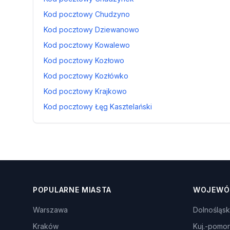
Kod pocztowy Chudzyno
Kod pocztowy Dziewanowo
Kod pocztowy Kowalewo
Kod pocztowy Kozłowo
Kod pocztowy Kozłówko
Kod pocztowy Krajkowo
Kod pocztowy Łęg Kasztelański
POPULARNE MIASTA
WOJEWÓ
Warszawa
Dolnośląsk
Kraków
Kuj.-pomor