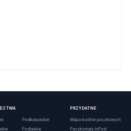
DZTWA
PRZYDATNE
ie
Podkarpackie
Mapa kodów pocztowych
skie
Podlaskie
Paczkomaty InPost