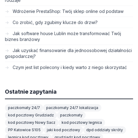
rodzaje
Wdrożenie PrestaShop: Twój sklep online od podstaw
Co zrobić, gdy zgubimy klucze do drzwi?
Jak software house Lublin może transformować Twój
biznes branżowy
Jak uzyskać finansowanie dla jednoosobowej działalności
gospodarczej?
Czym jest list polecony i kiedy warto z niego skorzystać
Ostatnie zapytania
paczkomaty 24/7
paczkomaty 24/7 lokalizacja
kod pocztowy Grudziadz
paczkomaty
kod pocztowy Nowy Sacz
kod pocztowy legnica
PP Katowice S105
jaki kod pocztowy
dpd oddziały skróty
legnica kod pocztowy
grudziadz kod pocztowy