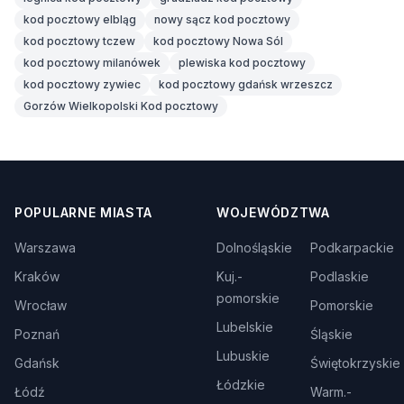
kod pocztowy elbląg
nowy sącz kod pocztowy
kod pocztowy tczew
kod pocztowy Nowa Sól
kod pocztowy milanówek
plewiska kod pocztowy
kod pocztowy zywiec
kod pocztowy gdańsk wrzeszcz
Gorzów Wielkopolski Kod pocztowy
POPULARNE MIASTA
WOJEWÓDZTWA
Warszawa
Dolnośląskie
Podkarpackie
Kraków
Kuj.-
Podlaskie
pomorskie
Wrocław
Pomorskie
Lubelskie
Poznań
Śląskie
Lubuskie
Gdańsk
Świętokrzyskie
Łódzkie
Łódź
Warm.-