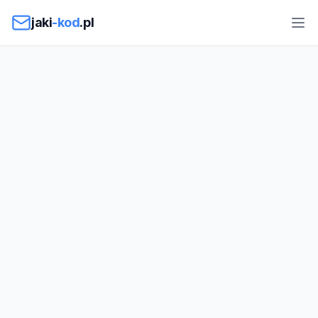
Przejdź do treści
jaki
-kod
.pl