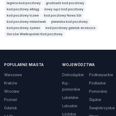
legnica kod pocztowy
grudziadz kod pocztowy
kod pocztowy elbląg
nowy sącz kod pocztowy
kod pocztowy tczew
kod pocztowy Nowa Sól
kod pocztowy milanówek
plewiska kod pocztowy
kod pocztowy zywiec
kod pocztowy gdańsk wrzeszcz
Gorzów Wielkopolski Kod pocztowy
POPULARNE MIASTA
WOJEWÓDZTWA
Warszawa
Dolnośląskie
Podkarpackie
Kraków
Kuj.-
Podlaskie
pomorskie
Wrocław
Pomorskie
Lubelskie
Poznań
Śląskie
Lubuskie
Gdańsk
Świętokrzyskie
Łódzkie