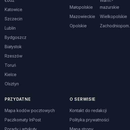
Łódź
Warm.-
Małopolskie
mazurskie
Katowice
Mazowieckie
Wielkopolskie
Szczecin
Opolskie
Zachodniopom.
Lublin
Bydgoszcz
Białystok
Rzeszów
Toruń
Kielce
Olsztyn
PRZYDATNE
O SERWISIE
Mapa kodów pocztowych
Kontakt do redakcji
Paczkomaty InPost
Polityka prywatności
Porady i artykuły
Mapa strony