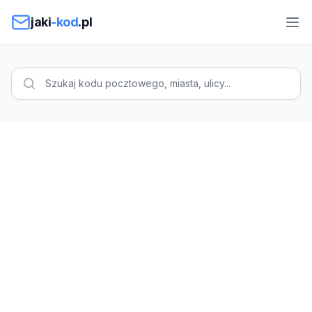
Przejdź do treści
jaki
-kod
.pl