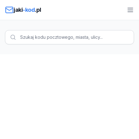
Przejdź do treści
jaki
-kod
.pl