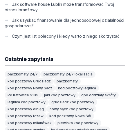
Jak software house Lublin może transformować Twój
biznes branżowy
Jak uzyskać finansowanie dla jednoosobowej działalności
gospodarczej?
Czym jest list polecony i kiedy warto z niego skorzystać
Ostatnie zapytania
paczkomaty 24/7
paczkomaty 24/7 lokalizacja
kod pocztowy Grudziadz
paczkomaty
kod pocztowy Nowy Sacz
kod pocztowy legnica
PP Katowice S105
jaki kod pocztowy
dpd oddziały skróty
legnica kod pocztowy
grudziadz kod pocztowy
kod pocztowy elbląg
nowy sącz kod pocztowy
kod pocztowy tczew
kod pocztowy Nowa Sól
kod pocztowy milanówek
plewiska kod pocztowy
kod pocztowy zywiec
kod pocztowy gdańsk wrzeszcz