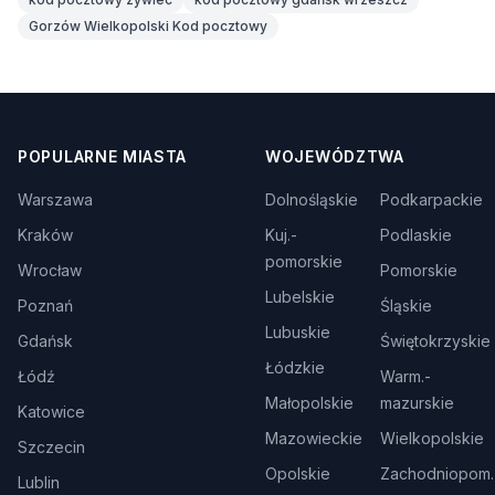
Gorzów Wielkopolski Kod pocztowy
POPULARNE MIASTA
WOJEWÓDZTWA
Warszawa
Dolnośląskie
Podkarpackie
Kraków
Kuj.-
Podlaskie
pomorskie
Wrocław
Pomorskie
Lubelskie
Poznań
Śląskie
Lubuskie
Gdańsk
Świętokrzyskie
Łódzkie
Łódź
Warm.-
Małopolskie
mazurskie
Katowice
Mazowieckie
Wielkopolskie
Szczecin
Opolskie
Zachodniopom.
Lublin