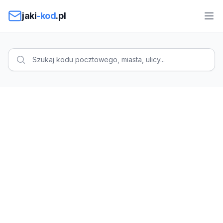
Przejdź do treści
jaki
-kod
.pl