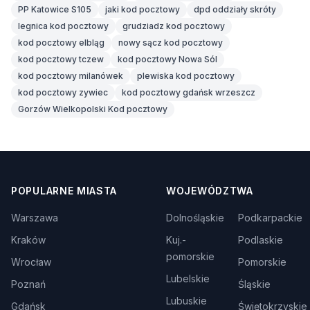
PP Katowice S105
jaki kod pocztowy
dpd oddziały skróty
legnica kod pocztowy
grudziadz kod pocztowy
kod pocztowy elbląg
nowy sącz kod pocztowy
kod pocztowy tczew
kod pocztowy Nowa Sól
kod pocztowy milanówek
plewiska kod pocztowy
kod pocztowy zywiec
kod pocztowy gdańsk wrzeszcz
Gorzów Wielkopolski Kod pocztowy
POPULARNE MIASTA
WOJEWÓDZTWA
Warszawa
Dolnośląskie
Podkarpackie
Kraków
Kuj.-
Podlaskie
pomorskie
Wrocław
Pomorskie
Lubelskie
Poznań
Śląskie
Lubuskie
Gdańsk
Świętokrzyskie