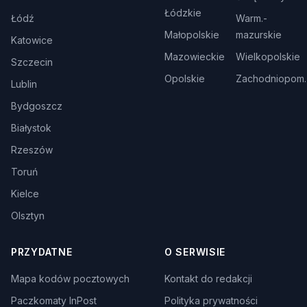
Łódzkie
Łódź
Warm.-
Małopolskie
mazurskie
Katowice
Mazowieckie
Wielkopolskie
Szczecin
Opolskie
Zachodniopom.
Lublin
Bydgoszcz
Białystok
Rzeszów
Toruń
Kielce
Olsztyn
PRZYDATNE
O SERWISIE
Mapa kodów pocztowych
Kontakt do redakcji
Paczkomaty InPost
Polityka prywatności