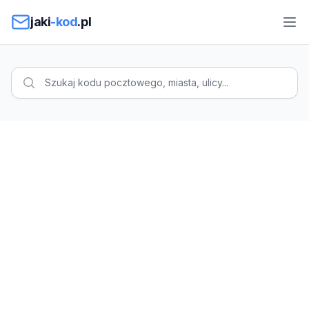
Przejdź do treści
jaki
-kod
.pl