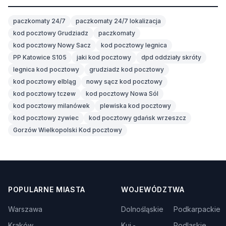
paczkomaty 24/7
paczkomaty 24/7 lokalizacja
kod pocztowy Grudziadz
paczkomaty
kod pocztowy Nowy Sacz
kod pocztowy legnica
PP Katowice S105
jaki kod pocztowy
dpd oddziały skróty
legnica kod pocztowy
grudziadz kod pocztowy
kod pocztowy elbląg
nowy sącz kod pocztowy
kod pocztowy tczew
kod pocztowy Nowa Sól
kod pocztowy milanówek
plewiska kod pocztowy
kod pocztowy zywiec
kod pocztowy gdańsk wrzeszcz
Gorzów Wielkopolski Kod pocztowy
POPULARNE MIASTA
WOJEWÓDZTWA
Warszawa
Dolnośląskie
Podkarpackie
Kraków
Kuj.-
Podlaskie