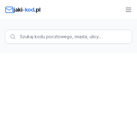
Przejdź do treści
jaki
-kod
.pl