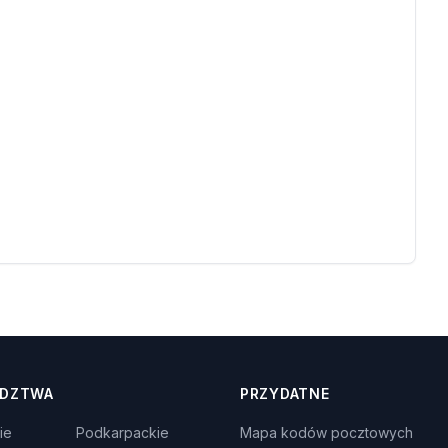
DZTWA
PRZYDATNE
ie
Podkarpackie
Mapa kodów pocztowych