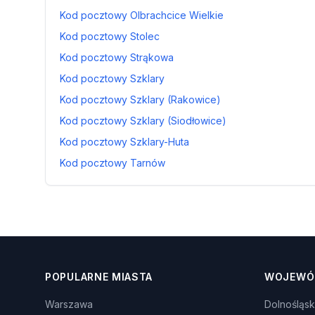
Kod pocztowy Olbrachcice Wielkie
Kod pocztowy Stolec
Kod pocztowy Strąkowa
Kod pocztowy Szklary
Kod pocztowy Szklary (Rakowice)
Kod pocztowy Szklary (Siodłowice)
Kod pocztowy Szklary-Huta
Kod pocztowy Tarnów
POPULARNE MIASTA
WOJEWÓ
Warszawa
Dolnośląsk