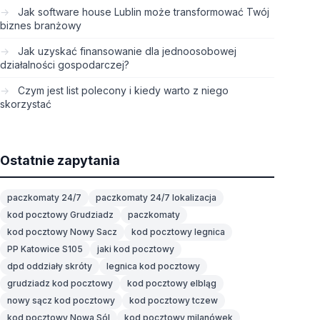
Jak software house Lublin może transformować Twój
biznes branżowy
Jak uzyskać finansowanie dla jednoosobowej
działalności gospodarczej?
Czym jest list polecony i kiedy warto z niego
skorzystać
Ostatnie zapytania
paczkomaty 24/7
paczkomaty 24/7 lokalizacja
kod pocztowy Grudziadz
paczkomaty
kod pocztowy Nowy Sacz
kod pocztowy legnica
PP Katowice S105
jaki kod pocztowy
dpd oddziały skróty
legnica kod pocztowy
grudziadz kod pocztowy
kod pocztowy elbląg
nowy sącz kod pocztowy
kod pocztowy tczew
kod pocztowy Nowa Sól
kod pocztowy milanówek