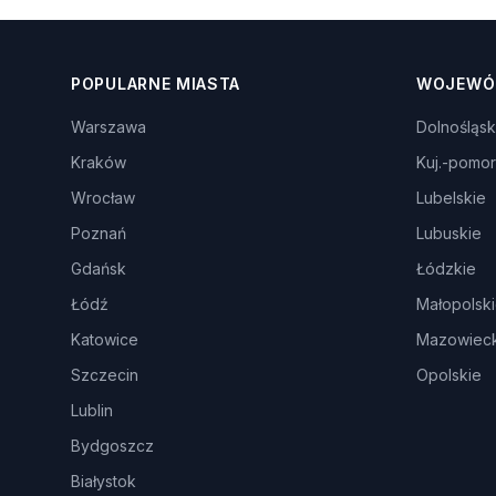
POPULARNE MIASTA
WOJEWÓ
Warszawa
Dolnośląsk
Kraków
Kuj.-pomor
Wrocław
Lubelskie
Poznań
Lubuskie
Gdańsk
Łódzkie
Łódź
Małopolsk
Katowice
Mazowieck
Szczecin
Opolskie
Lublin
Bydgoszcz
Białystok