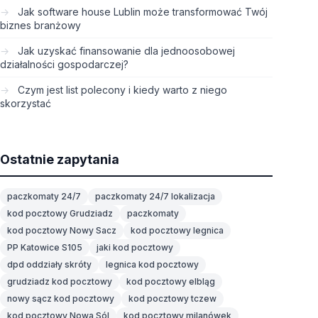
Jak software house Lublin może transformować Twój
biznes branżowy
Jak uzyskać finansowanie dla jednoosobowej
działalności gospodarczej?
Czym jest list polecony i kiedy warto z niego
skorzystać
Ostatnie zapytania
paczkomaty 24/7
paczkomaty 24/7 lokalizacja
kod pocztowy Grudziadz
paczkomaty
kod pocztowy Nowy Sacz
kod pocztowy legnica
PP Katowice S105
jaki kod pocztowy
dpd oddziały skróty
legnica kod pocztowy
grudziadz kod pocztowy
kod pocztowy elbląg
nowy sącz kod pocztowy
kod pocztowy tczew
kod pocztowy Nowa Sól
kod pocztowy milanówek