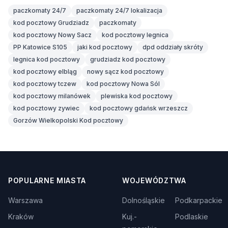
paczkomaty 24/7
paczkomaty 24/7 lokalizacja
kod pocztowy Grudziadz
paczkomaty
kod pocztowy Nowy Sacz
kod pocztowy legnica
PP Katowice S105
jaki kod pocztowy
dpd oddziały skróty
legnica kod pocztowy
grudziadz kod pocztowy
kod pocztowy elbląg
nowy sącz kod pocztowy
kod pocztowy tczew
kod pocztowy Nowa Sól
kod pocztowy milanówek
plewiska kod pocztowy
kod pocztowy zywiec
kod pocztowy gdańsk wrzeszcz
Gorzów Wielkopolski Kod pocztowy
POPULARNE MIASTA
WOJEWÓDZTWA
Warszawa
Dolnośląskie
Podkarpackie
Kraków
Kuj.-
Podlaskie