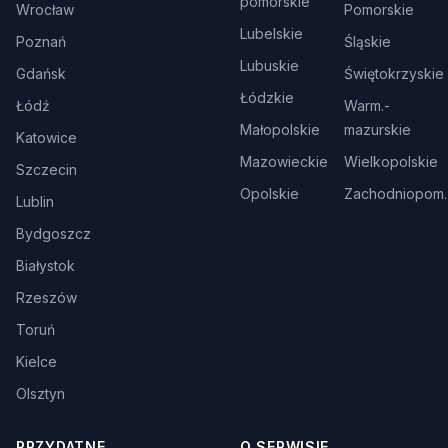
pomorskie
Wrocław
Pomorskie
Lubelskie
Poznań
Śląskie
Lubuskie
Gdańsk
Świętokrzyskie
Łódzkie
Łódź
Warm.-
Małopolskie
mazurskie
Katowice
Mazowieckie
Wielkopolskie
Szczecin
Opolskie
Zachodniopom.
Lublin
Bydgoszcz
Białystok
Rzeszów
Toruń
Kielce
Olsztyn
PRZYDATNE
O SERWISIE