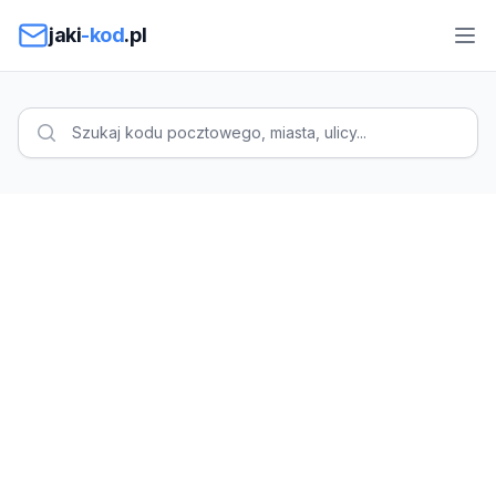
Przejdź do treści
jaki
-kod
.pl