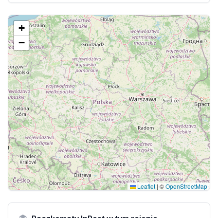
+
−
Leaflet
|
©
OpenStreetMap