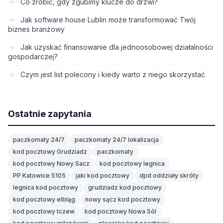
Co zrobić, gdy zgubimy klucze do drzwi?
Jak software house Lublin może transformować Twój
biznes branżowy
Jak uzyskać finansowanie dla jednoosobowej działalności
gospodarczej?
Czym jest list polecony i kiedy warto z niego skorzystać
Ostatnie zapytania
paczkomaty 24/7
paczkomaty 24/7 lokalizacja
kod pocztowy Grudziadz
paczkomaty
kod pocztowy Nowy Sacz
kod pocztowy legnica
PP Katowice S105
jaki kod pocztowy
dpd oddziały skróty
legnica kod pocztowy
grudziadz kod pocztowy
kod pocztowy elbląg
nowy sącz kod pocztowy
kod pocztowy tczew
kod pocztowy Nowa Sól