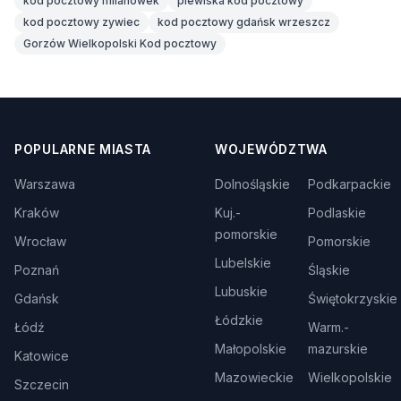
kod pocztowy milanówek
plewiska kod pocztowy
kod pocztowy zywiec
kod pocztowy gdańsk wrzeszcz
Gorzów Wielkopolski Kod pocztowy
POPULARNE MIASTA
WOJEWÓDZTWA
Warszawa
Dolnośląskie
Podkarpackie
Kraków
Kuj.-
Podlaskie
pomorskie
Wrocław
Pomorskie
Lubelskie
Poznań
Śląskie
Lubuskie
Gdańsk
Świętokrzyskie
Łódzkie
Łódź
Warm.-
Małopolskie
mazurskie
Katowice
Mazowieckie
Wielkopolskie
Szczecin