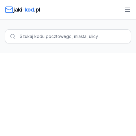
Przejdź do treści
jaki
-kod
.pl