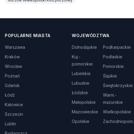
Gorzów Wielkopolski Kod pocztowy
POPULARNE MIASTA
WOJEWÓDZTWA
Warszawa
Dolnośląskie
Podkarpackie
Kraków
Kuj.-
Podlaskie
pomorskie
Wrocław
Pomorskie
Lubelskie
Poznań
Śląskie
Lubuskie
Gdańsk
Świętokrzyskie
Łódzkie
Łódź
Warm.-
Małopolskie
mazurskie
Katowice
Mazowieckie
Wielkopolskie
Szczecin
Opolskie
Zachodniopom.
Lublin
Bydgoszcz