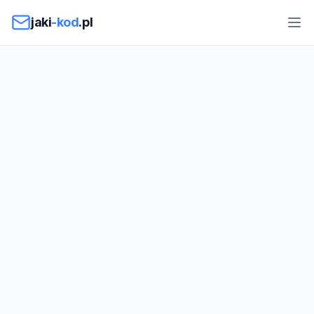
Przejdź do treści
jaki
-kod
.pl