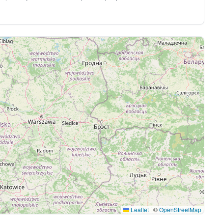
Leaflet
|
©
OpenStreetMap