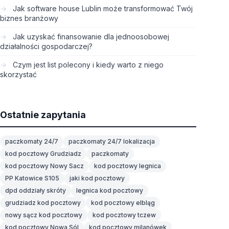
Jak software house Lublin może transformować Twój
biznes branżowy
Jak uzyskać finansowanie dla jednoosobowej
działalności gospodarczej?
Czym jest list polecony i kiedy warto z niego
skorzystać
Ostatnie zapytania
paczkomaty 24/7
paczkomaty 24/7 lokalizacja
kod pocztowy Grudziadz
paczkomaty
kod pocztowy Nowy Sacz
kod pocztowy legnica
PP Katowice S105
jaki kod pocztowy
dpd oddziały skróty
legnica kod pocztowy
grudziadz kod pocztowy
kod pocztowy elbląg
nowy sącz kod pocztowy
kod pocztowy tczew
kod pocztowy Nowa Sól
kod pocztowy milanówek