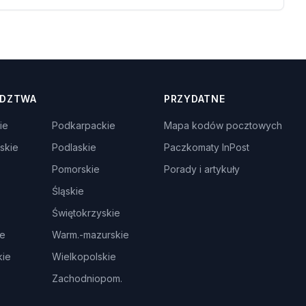
DZTWA
PRZYDATNE
ie
Podkarpackie
Mapa kodów pocztowych
skie
Podlaskie
Paczkomaty InPost
Pomorskie
Porady i artykuły
Śląskie
Świętokrzyskie
ie
Warm.-mazurskie
ie
Wielkopolskie
Zachodniopom.