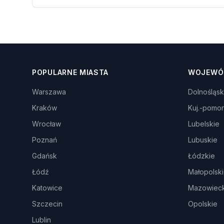
POPULARNE MIASTA
WOJEWÓ
Warszawa
Dolnośląsk
Kraków
Kuj.-pomor
Wrocław
Lubelskie
Poznań
Lubuskie
Gdańsk
Łódzkie
Łódź
Małopolsk
Katowice
Mazowieck
Szczecin
Opolskie
Lublin