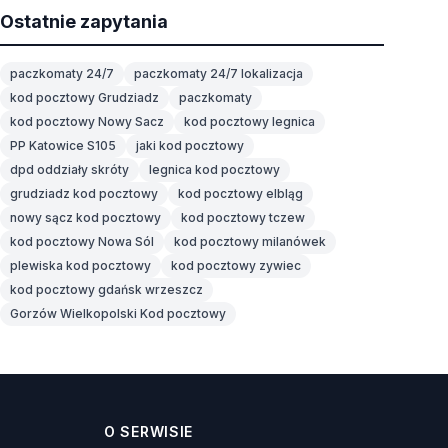
Ostatnie zapytania
paczkomaty 24/7
paczkomaty 24/7 lokalizacja
kod pocztowy Grudziadz
paczkomaty
kod pocztowy Nowy Sacz
kod pocztowy legnica
PP Katowice S105
jaki kod pocztowy
dpd oddziały skróty
legnica kod pocztowy
grudziadz kod pocztowy
kod pocztowy elbląg
nowy sącz kod pocztowy
kod pocztowy tczew
kod pocztowy Nowa Sól
kod pocztowy milanówek
plewiska kod pocztowy
kod pocztowy zywiec
kod pocztowy gdańsk wrzeszcz
Gorzów Wielkopolski Kod pocztowy
O SERWISIE