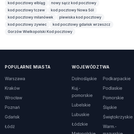
kod pocztowy elbląg
nowy sącz kod pocztowy
kod pocztowy tczew
kod pocztowy Nowa Sól
kod pocztowy milanówek
plewiska kod pocztowy
kod pocztowy zywiec
kod pocztowy gdańsk wrzeszcz
Gorzów Wielkopolski Kod pocztowy
POPULARNE MIASTA
WOJEWÓDZTWA
Warszawa
Dolnośląskie
Podkarpackie
Kraków
Kuj.-
Podlaskie
pomorskie
Wrocław
Pomorskie
Lubelskie
Poznań
Śląskie
Lubuskie
Gdańsk
Świętokrzyskie
Łódzkie
Łódź
Warm.-
Małopolskie
mazurskie