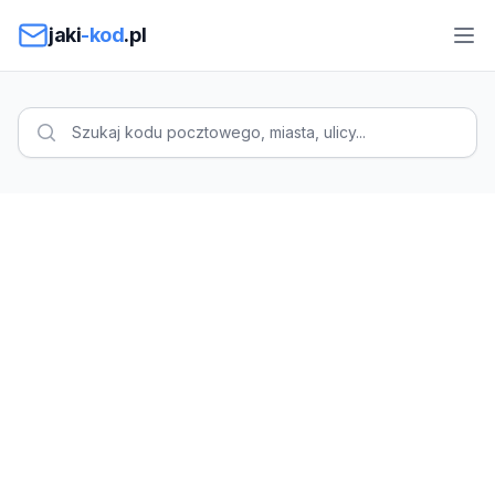
Przejdź do treści
jaki
-kod
.pl