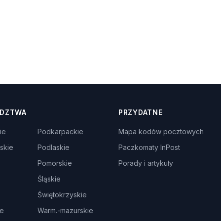
DZTWA
PRZYDATNE
ie
Podkarpackie
Mapa kodów pocztowych
skie
Podlaskie
Paczkomaty InPost
Pomorskie
Porady i artykuły
Śląskie
Świętokrzyskie
ie
Warm.-mazurskie