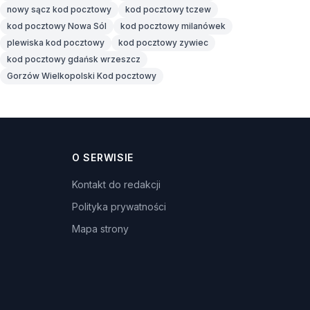
nowy sącz kod pocztowy
kod pocztowy tczew
kod pocztowy Nowa Sól
kod pocztowy milanówek
plewiska kod pocztowy
kod pocztowy zywiec
kod pocztowy gdańsk wrzeszcz
Gorzów Wielkopolski Kod pocztowy
O SERWISIE
Kontakt do redakcji
Polityka prywatności
Mapa strony