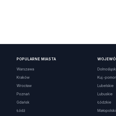
POPULARNE MIASTA
WOJEWÓ
Warszawa
Dolnośląsk
Kraków
Kuj.-pomor
Wrocław
Lubelskie
Poznań
Lubuskie
Gdańsk
Łódzkie
Łódź
Małopolsk