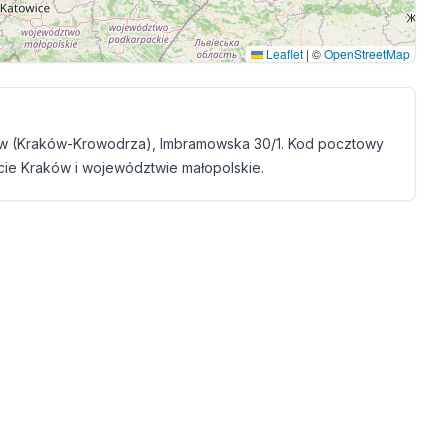
Leaflet
|
©
OpenStreetMap
w (Kraków-Krowodrza), Imbramowska 30/1. Kod pocztowy
cie Kraków i województwie małopolskie.