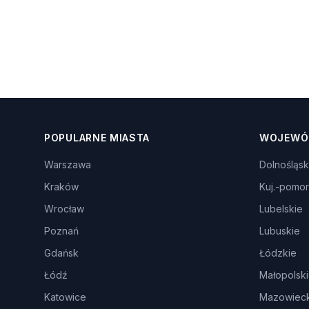
POPULARNE MIASTA
WOJEWÓ
Warszawa
Dolnośląsk
Kraków
Kuj.-pomor
Wrocław
Lubelskie
Poznań
Lubuskie
Gdańsk
Łódzkie
Łódź
Małopolsk
Katowice
Mazowieck