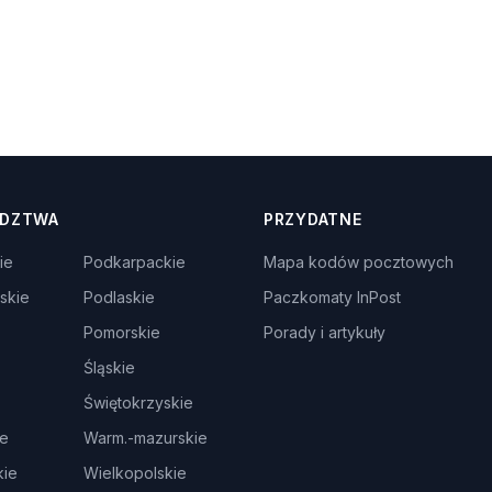
DZTWA
PRZYDATNE
ie
Podkarpackie
Mapa kodów pocztowych
skie
Podlaskie
Paczkomaty InPost
Pomorskie
Porady i artykuły
Śląskie
Świętokrzyskie
ie
Warm.-mazurskie
ie
Wielkopolskie