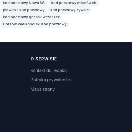
kod pocztowy Nowa Sól
kod pocztowy milanówek
plewiska kod pocztowy
kod pocztowy zywiec
kod pocztowy gdańsk wrzeszcz
Gorzów Wielkopolski Kod pocztowy
O SERWISIE
Kontakt do redakcji
Polityka prywatności
Mapa strony