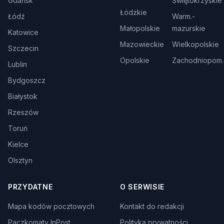
Gdańsk
Świętokrzyskie
Łódzkie
Łódź
Warm.-
Małopolskie
mazurskie
Katowice
Mazowieckie
Wielkopolskie
Szczecin
Opolskie
Zachodniopom.
Lublin
Bydgoszcz
Białystok
Rzeszów
Toruń
Kielce
Olsztyn
PRZYDATNE
O SERWISIE
Mapa kodów pocztowych
Kontakt do redakcji
Paczkomaty InPost
Polityka prywatności