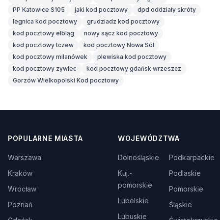
PP Katowice S105
jaki kod pocztowy
dpd oddziały skróty
legnica kod pocztowy
grudziadz kod pocztowy
kod pocztowy elbląg
nowy sącz kod pocztowy
kod pocztowy tczew
kod pocztowy Nowa Sól
kod pocztowy milanówek
plewiska kod pocztowy
kod pocztowy zywiec
kod pocztowy gdańsk wrzeszcz
Gorzów Wielkopolski Kod pocztowy
POPULARNE MIASTA
WOJEWÓDZTWA
Warszawa
Dolnośląskie
Podkarpackie
Kraków
Kuj.-
Podlaskie
pomorskie
Wrocław
Pomorskie
Lubelskie
Poznań
Śląskie
Lubuskie