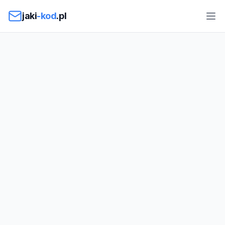
Przejdź do treści
jaki
-kod
.pl