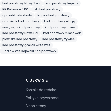
kod pocztowy Nowy Sacz
kod pocztowy legnica
PP Katowice S105
jaki kod pocztowy
dpd oddziały skróty
legnica kod pocztowy
grudziadz kod pocztowy
kod pocztowy elbląg
nowy sącz kod pocztowy
kod pocztowy tczew
kod pocztowy Nowa Sól
kod pocztowy milanówek
plewiska kod pocztowy
kod pocztowy zywiec
kod pocztowy gdańsk wrzeszcz
Gorzów Wielkopolski Kod pocztowy
O SERWISIE
Kontakt do redakcji
Polityka prywatności
Mapa strony