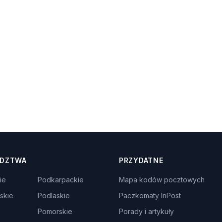
DZTWA
PRZYDATNE
ie
Podkarpackie
Mapa kodów pocztowych
skie
Podlaskie
Paczkomaty InPost
Pomorskie
Porady i artykuły