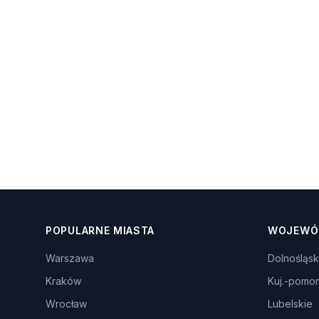
POPULARNE MIASTA
WOJEWÓ
Warszawa
Dolnośląsk
Kraków
Kuj.-pomor
Wrocław
Lubelskie