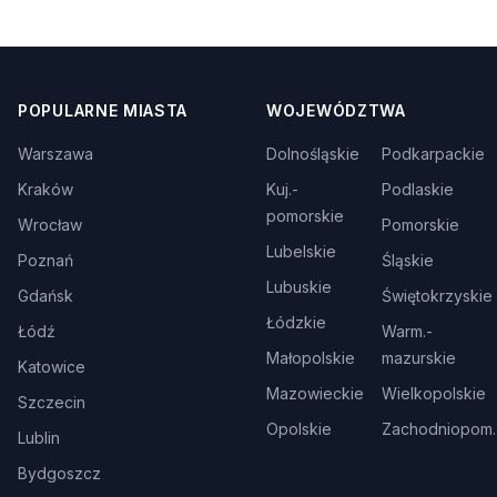
POPULARNE MIASTA
WOJEWÓDZTWA
Warszawa
Dolnośląskie
Podkarpackie
Kraków
Kuj.-
Podlaskie
pomorskie
Wrocław
Pomorskie
Lubelskie
Poznań
Śląskie
Lubuskie
Gdańsk
Świętokrzyskie
Łódzkie
Łódź
Warm.-
Małopolskie
mazurskie
Katowice
Mazowieckie
Wielkopolskie
Szczecin
Opolskie
Zachodniopom.
Lublin
Bydgoszcz