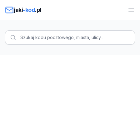
Przejdź do treści
jaki
-kod
.pl