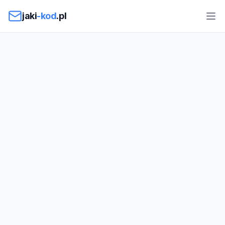
Przejdź do treści
jaki
-kod
.pl