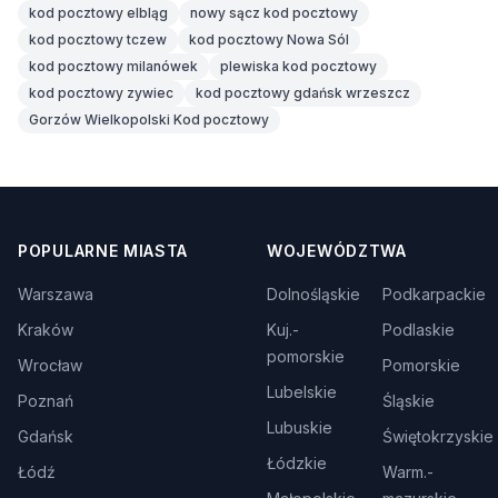
kod pocztowy elbląg
nowy sącz kod pocztowy
kod pocztowy tczew
kod pocztowy Nowa Sól
kod pocztowy milanówek
plewiska kod pocztowy
kod pocztowy zywiec
kod pocztowy gdańsk wrzeszcz
Gorzów Wielkopolski Kod pocztowy
POPULARNE MIASTA
WOJEWÓDZTWA
Warszawa
Dolnośląskie
Podkarpackie
Kraków
Kuj.-
Podlaskie
pomorskie
Wrocław
Pomorskie
Lubelskie
Poznań
Śląskie
Lubuskie
Gdańsk
Świętokrzyskie
Łódzkie
Łódź
Warm.-