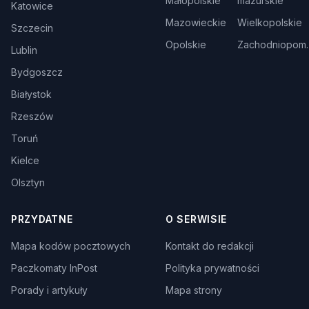
Małopolskie
mazurskie
Katowice
Mazowieckie
Wielkopolskie
Szczecin
Opolskie
Zachodniopom.
Lublin
Bydgoszcz
Białystok
Rzeszów
Toruń
Kielce
Olsztyn
PRZYDATNE
O SERWISIE
Mapa kodów pocztowych
Kontakt do redakcji
Paczkomaty InPost
Polityka prywatności
Porady i artykuły
Mapa strony